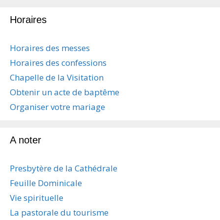
i
Horaires
g
a
t
Horaires des messes
i
Horaires des confessions
o
n
Chapelle de la Visitation
d
Obtenir un acte de baptême
e
s
Organiser votre mariage
a
r
t
A noter
i
c
Presbytère de la Cathédrale
l
e
Feuille Dominicale
s
Vie spirituelle
La pastorale du tourisme