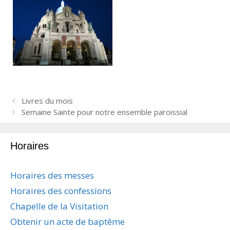
N
Livres du mois
a
Semaine Sainte pour notre ensemble paroissial
v
i
Horaires
g
a
t
Horaires des messes
i
Horaires des confessions
o
n
Chapelle de la Visitation
d
Obtenir un acte de baptême
e