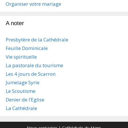
s
Organiser votre mariage
a
r
t
A noter
i
c
Presbytère de la Cathédrale
l
e
Feuille Dominicale
s
Vie spirituelle
La pastorale du tourisme
Les 4 jours de Scarron
Jumelage Syrie
Le Scoutisme
Denier de l’Eglise
La Cathédrale
Nous contacter
| Cathédrale du Mans